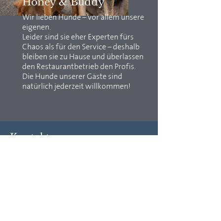
Honey & Buddy
Wir lieben Hunde – vor allem unsere
eigenen.
Leider sind sie eher Experten fürs
Chaos als für den Service – deshalb
bleiben sie zu Hause und überlassen
den Restaurantbetrieb den Profis.
Die Hunde unserer Gäste sind
natürlich jederzeit willkommen!
Kontakt
Donaurestaurant Traismauer
Elisabeth Rössler
Donaustraße 64, 3133 Traismauer
Austria | Niederösterreich
Tel:
0043/2783/8400